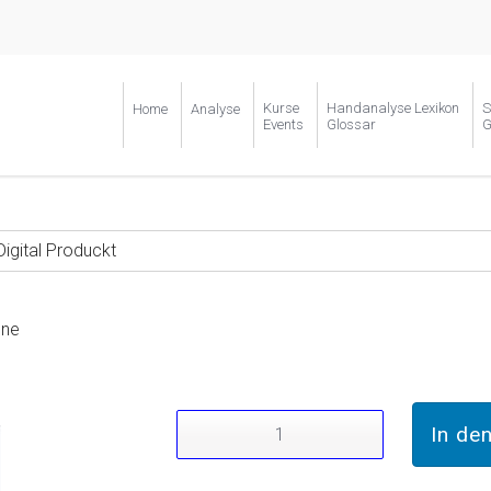
Kurse
Handanalyse Lexikon
S
Home
Analyse
Events
Glossar
G
Digital Produckt
one