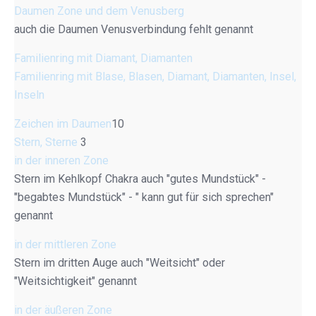
Daumen Zone und dem Venusberg
auch die Daumen Venusverbindung fehlt genannt
Familienring mit Diamant, Diamanten
Familienring mit Blase, Blasen, Diamant, Diamanten, Insel,
Inseln
Zeichen im Daumen
10
Stern, Sterne
3
in der inneren Zone
Stern im Kehlkopf Chakra auch "gutes Mundstück" -
"begabtes Mundstück" - " kann gut für sich sprechen"
genannt
in der mittleren Zone
Stern im dritten Auge auch "Weitsicht" oder
"Weitsichtigkeit" genannt
in der äußeren Zone