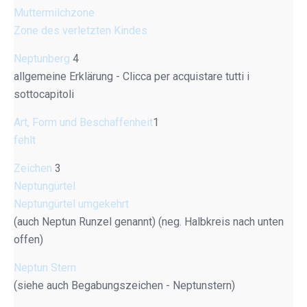
Muttermilchzone
Zone des verletzten Kindes
Neptunberg
4
allgemeine Erklärung - Clicca per acquistare tutti i
sottocapitoli
Art, Form und Beschaffenheit
1
fehlt
Zeichen
3
Neptungürtel
Neptungürtel umgekehrt
(auch Neptun Runzel genannt) (neg. Halbkreis nach unten
offen)
Neptun Stern
(siehe auch Begabungszeichen - Neptunstern)