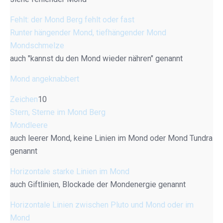
Fehlt: der Mond Berg fehlt oder fast
Runter hängender Mond, tiefhängender Mond
Mondschmelze
auch "kannst du den Mond wieder nähren" genannt
Mond angeknabbert
Zeichen
10
Stern, Sterne im Mond Berg
Mondleere
auch leerer Mond, keine Linien im Mond oder Mond Tundra
genannt
Horizontale starke Linien im Mond
auch Giftlinien, Blockade der Mondenergie genannt
Horizontale Linien zwischen Pluto und Mond oder im
Mond