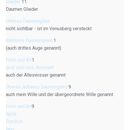
Glieder
11
Daumen Glieder
Unteres Daumenglied
nicht sichtbar - ist im Venusberg versteckt
Mittleres Daumenglied
1
(auch drittes Auge genannt)
Form und Art
1
groß und rund, dominant
auch der Alleswisser genannt
Oberes, äußeres Daumenglied
9
auch mein Wille und der übergeordnete Wille genannt
Form und Art
9
Spitz
Rundlich
lang