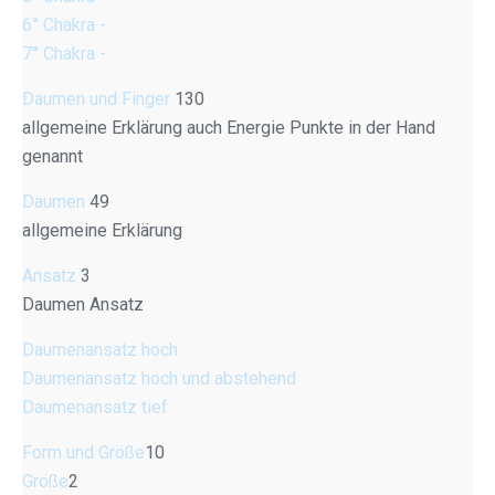
6° Chakra -
7° Chakra -
Daumen und Finger
130
allgemeine Erklärung auch Energie Punkte in der Hand
genannt
Daumen
49
allgemeine Erklärung
Ansatz
3
Daumen Ansatz
Daumenansatz hoch
Daumenansatz hoch und abstehend
Daumenansatz tief
Form und Größe
10
Größe
2