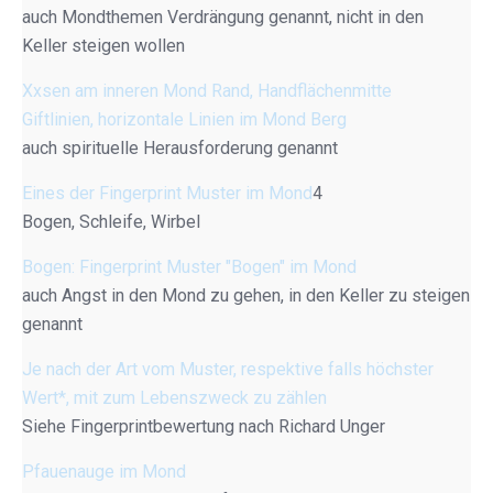
auch Mondthemen Verdrängung genannt, nicht in den
Keller steigen wollen
Xxsen am inneren Mond Rand, Handflächenmitte
Giftlinien, horizontale Linien im Mond Berg
auch spirituelle Herausforderung genannt
Eines der Fingerprint Muster im Mond
4
Bogen, Schleife, Wirbel
Bogen: Fingerprint Muster "Bogen" im Mond
auch Angst in den Mond zu gehen, in den Keller zu steigen
genannt
Je nach der Art vom Muster, respektive falls höchster
Wert*, mit zum Lebenszweck zu zählen
Siehe Fingerprintbewertung nach Richard Unger
Pfauenauge im Mond