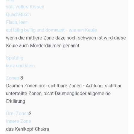
voll, volles Kissen
Quadratisch
Flach, leer
auffällig bullig und dominant - wie ein Keule
wenn die mittlere Zone dazu noch schwach ist wird diese
Keule auch Mörderdaumen genannt
Spatelig
kurz und klein
Zonen
8
Daumen Zonen drei sichtbare Zonen - Achtung: sichtbar
unterteilte Zonen, nicht Daumenglieder allgemeine
Erklärung
Drei Zonen
2
Innere Zone
das Kehlkopf Chakra