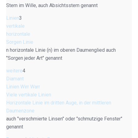
Stern im Wille, auch Absichtsstern genannt
Linien
3
vertikale
horizontale
Sorgen Linie
n horizontale Linie (n) im oberen Daumenglied auch
"Sorgen jeder Art" genannt
weitere
4
Diamant
Linien Wirr Warr
Viele vertikale Linien
Horizontale Linie im dritten Auge, in der mittleren
Daumenzone
auch "verschmierte Linsen" oder "schmutzige Fenster"
genannt