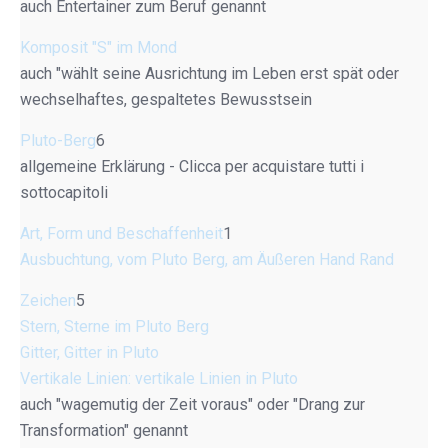
auch Entertainer zum Beruf genannt
Komposit "S" im Mond
auch "wählt seine Ausrichtung im Leben erst spät oder
wechselhaftes, gespaltetes Bewusstsein
Pluto-Berg
6
allgemeine Erklärung - Clicca per acquistare tutti i
sottocapitoli
Art, Form und Beschaffenheit
1
Ausbuchtung, vom Pluto Berg, am Äußeren Hand Rand
Zeichen
5
Stern, Sterne im Pluto Berg
Gitter, Gitter in Pluto
Vertikale Linien: vertikale Linien in Pluto
auch "wagemutig der Zeit voraus" oder "Drang zur
Transformation" genannt