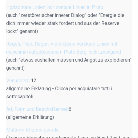
Horizontale Linien: horizontale Linien in Pluto
(auch "zerstörerischer innerer Dialog" oder "Energie die
dich immer wieder stark fordert und aus der Reserve
lockt" genannt)
Regen: Pluto Regen, viele kleine vertikale Linien mit
manchmal aufgeblasenem Pluto Berg, nicht zwingend
(auch "etwas aushalten müssen und Angst zu explodieren"
genannt)
Venusberg
12
allgemeine Erklärung - Clicca per acquistare tutti i
sottocapitoli
Art, Form und Beschaffenheit
6
(allgemeine Erklärung)
Muttermilchzone gerade
(Zone im Venusberg, verlängerte Linie am Hand Rand vom